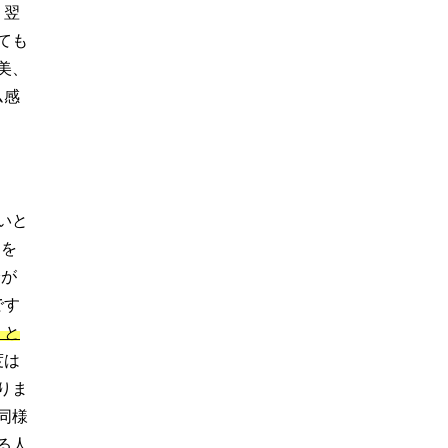
、翌
ても
美、
ム感
いと
スを
分が
です
」と
度は
りま
同様
る人