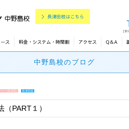
＞ 長津田校はこちら
【受付
コース
料金・システム・時間割
アクセス
Q＆A
中野島校のブログ
ログ(長津田)
長津田校
（PART１）