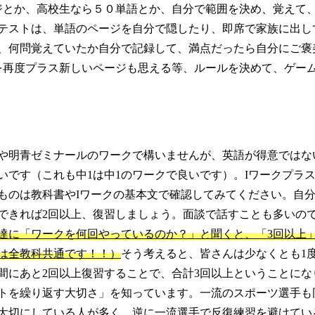
ジとか、高校生なら５０単語とか、自分で範囲を決め、覚えて
テストは、単語のページを自分で隠したり、即席で家族に出し
、何問覚えていたか自分で記録して、満点だったら自分にご褒
を再度プラス新しいページも思える等、ルールを決めて、ゲー
や明青ゼミナールのワークで構いませんが、英語が得意ではな
いです（これも中1は中1のワークで良いです）。Iワークプラ
ものは教科書やIワークの基本文で確認してみてください。自
できれば2回以上、復習しましょう。面談で話すことも多いの
達に「ワークを何回やっているのか？」と聞くと、「3回以上
は全教科共通です！！）
そう考えると、皆さんは少なくとも1
間にあと2回以上復習することで、合計3回以上ということにな
トを繰り返す大切さ」を知っています。一流のスポーツ選手も
大切にしている人が多く、逆に一流選手で反復練習を避けてい