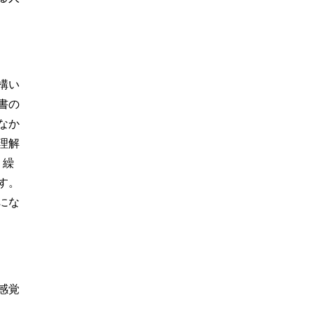
構い
書の
なか
理解
。繰
す。
にな
感覚