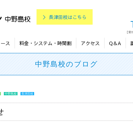
＞ 長津田校はこちら
【受付
コース
料金・システム・時間割
アクセス
Q＆A
中野島校のブログ
中野島校
長津田校
せ