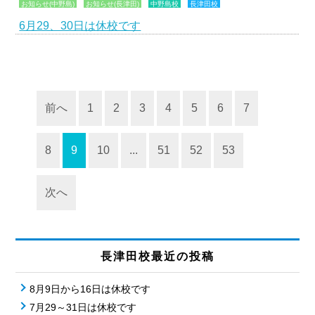
お知らせ(中野島)
お知らせ(長津田)
中野島校
長津田校
6月29、30日は休校です
前へ
1
2
3
4
5
6
7
8
9
10
...
51
52
53
次へ
長津田校最近の投稿
8月9日から16日は休校です
7月29～31日は休校です