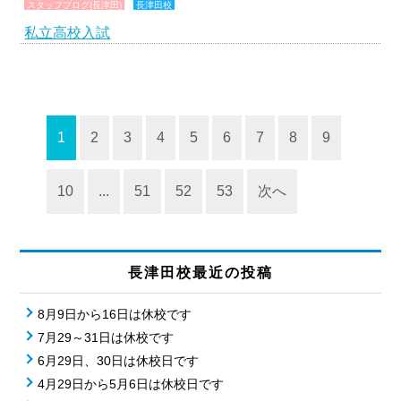
スタッフブログ(長津田)
長津田校
私立高校入試
1
2
3
4
5
6
7
8
9
10
...
51
52
53
次へ
長津田校最近の投稿
8月9日から16日は休校です
7月29～31日は休校です
6月29日、30日は休校日です
4月29日から5月6日は休校日です