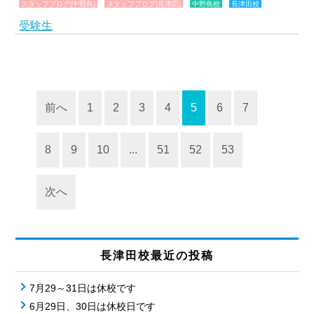
スタッフブログ(中野島)
スタッフブログ(長津田)
中野島校
長津田校
受験生
前へ
1
2
3
4
5
6
7
8
9
10
...
51
52
53
次へ
長津田校最近の投稿
7月29～31日は休校です
6月29日、30日は休校日です