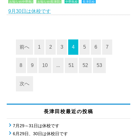
お知らせ(中野島)
お知らせ(長津田)
中野島校
長津田校
9月30日は休校です
前へ
1
2
3
4
5
6
7
8
9
10
...
51
52
53
次へ
長津田校最近の投稿
7月29～31日は休校です
6月29日、30日は休校日です