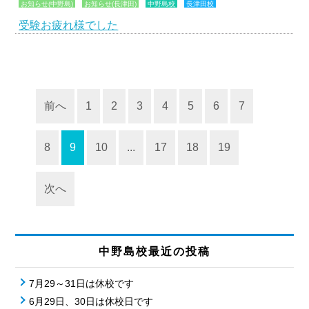
お知らせ(中野島)
お知らせ(長津田)
中野島校
長津田校
受験お疲れ様でした
前へ
1
2
3
4
5
6
7
8
9
10
...
17
18
19
次へ
中野島校最近の投稿
7月29～31日は休校です
6月29日、30日は休校日です